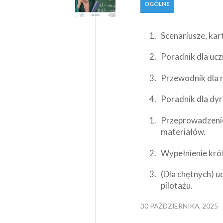
OGÓLNE
Scenariusze, kart
Poradnik dla ucz
Przewodnik dla n
Poradnik dla dyr
Przeprowadzenie
materiałów.
Wypełnienie krót
(Dla chętnych) 
pilotażu.
30 PAŹDZIERNIKA, 2025