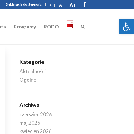
A+
Deklaracja dostepności
A
A
Otwórz 
nta
Programy
RODO
Kategorie
Aktualności
Ogólne
Archiwa
czerwiec 2026
maj 2026
kwiecień 2026