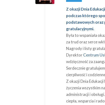
Z okazji Dnia Edukac
podczas którego spotk
podstawowych oraz pr
gratulacyjnymi.
Była to wspaniała ok
za trud oraz serce wkł
Nagrody i listy gratul
Dyrektor
Centrum Usł
wdzięczność za zaanga
Serdecznie gratuluje
cierpliwość i codzien
Z okazji Dnia Edukacj
życzenia wszystkim 
administracji i obsług
ciepła, wsparcia i rad