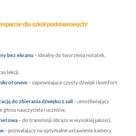
sparcie dla szkół podstawowych!
zny bez ekranu
– idealny do tworzenia notatek,
s lekcji,
 mikrofonem
– zapewniające czysty dźwięk i komfort
acją do zbierania dźwięku z sali
– umożliwiający
 głosu nauczyciela i uczniów,
rnetowa
– do transmisji obrazu w wysokiej jakości,
yw
– pozwalający na optymalne ustawienie kamery,