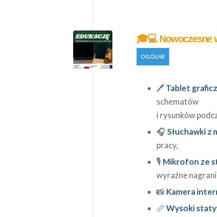
🎓💻 Nowoczesne w
OGÓLNE
🖊️
Tablet grafic
schematów
i rysunków podcza
🎧
Słuchawki z
pracy,
🎙️
Mikrofon ze st
wyraźne nagranie
📸
Kamera inte
📏
Wysoki stat