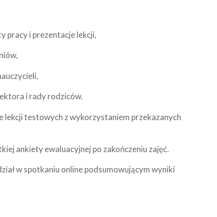
y pracy i prezentacje lekcji,
niów,
auczycieli,
ektora i rady rodziców.
 lekcji testowych z wykorzystaniem przekazanych
kiej ankiety ewaluacyjnej po zakończeniu zajęć.
udział w spotkaniu online podsumowującym wyniki