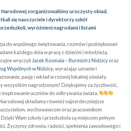
ji Narodowej zorganizowaliśmy uroczysty obiad,
ali się nauczyciele i dyrektorzy szkół
zedszkoli, wyróżnieni nagrodami i listami
azja do wspólnego świętowania, rozmów i podziękowań
adane każdego dnia w pracę z dziećmi i młodzieżą.
acyjne wręczyli
Jacek Kosmala – Burmistrz Nidzicy
oraz
ug Wspólnych w Nidzicy
, wyrażając uznanie i
żowanie, pasję i wkład w rozwój lokalnej oświaty.
my wszystkim nagrodzonym! Dziękujemy za życzliwość,
ne inspirowanie uczniów do odkrywania świata.
i Narodowej składamy również najserdeczniejsze
nauczycielom, wychowawcom oraz pracownikom
i. Dzięki Wam szkoły i przedszkola są miejscem pełnym
ości. Życzymy zdrowia, radości, spełnienia zawodowego i