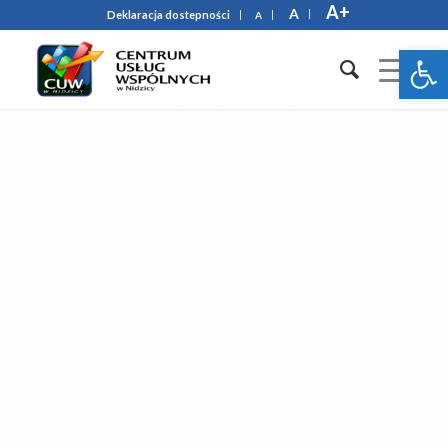
A+
A
Deklaracja dostepności
A
Otwórz 