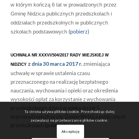
w którym kończą 6 lat w prowadzonych przez
Gminę Nidzica publicznych przedszkolach i
oddziałach przedszkolnych w publicznych
(pobierz)
szkołach podstawowych
UCHWAŁA NR XXXVI/504/2017 RADY MIEJSKIEJ W
z dnia 30 marca 2017 r.
zmieniająca
NIDZICY
uchwałę w sprawie ustalenia czasu
przeznaczonego na realizację bezpłatnego
nauczania, wychowania i opieki oraz określenia
wysokości opłat za korzystanie z wychowania
przedszkolnego dzieci w wieku do lat 5
Ta strona używa plików cookie. Przechodząc dalej
w prowadzonych przez Gminę Nidzica publicznych
zezwalasz na przetwarzanie plików cookie.
przedszkolach
(pobierz)
Akceptuję