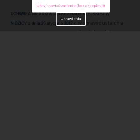
Ukryj powiadomienie (bez akceptacji)
UCHWAŁA NR XXXIV/471/2017 RADY MIEJSKIEJ W
Ustawienia
w sprawie ustalenia
NIDZICY
z dnia 26 stycznia 2017 r.
czasu przeznaczonego na realizację bezpłatnego
nauczania, wychowania i opieki oraz określenia
wysokości opłat za korzystanie z wychowania
przedszkolnego dzieci w wieku do lat 5
w prowadzonych przez Gminę Nidzica publicznych
przedszkolach
(pobierz)
Wyciąg z ustawy z dnia 7 września 1991 r. o systemie oświaty
(Dz. U. z 2004 r., Nr 256, poz. 2572 ze zm.) –
art. 14 ust.5-9
(pobierz)
Uchwała Nr XXXVIII/552/2013 z dnia 31.10.2013 r.
w sprawie
ustalenia opłat za korzystanie z wychowania przedszkolnego w